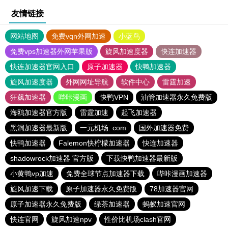
友情链接
网站地图
免费vqn外网加速
小蓝鸟
免费vps加速器外网苹果版
旋风加速度器
快连加速器
快连加速器官网入口
原子加速器
快鸭加速器
旋风加速度器
外网网址导航
软件中心
雷霆加速
狂飙加速器
哔咔漫画
快鸭VPN
油管加速器永久免费版
海鸥加速器官方版
雷霆加速
起飞加速器
黑洞加速器最新版
一元机场. com
国外加速器免费
快鸭加速器
Falemon快柠檬加速器
快连加速器
shadowrock加速器 官方版
下载快鸭加速器最新版
小黄鸭vp加速
免费全球节点加速器下载
哔咔漫画加速器
旋风加速下载
原子加速器永久免费版
78加速器官网
原子加速器永久免费版
绿茶加速器
蚂蚁加速官网
快连官网
旋风加速npv
性价比机场clash官网