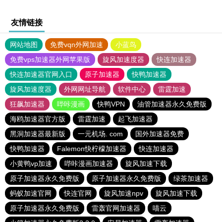
友情链接
网站地图
免费vqn外网加速
小蓝鸟
免费vps加速器外网苹果版
旋风加速度器
快连加速器
快连加速器官网入口
原子加速器
快鸭加速器
旋风加速度器
外网网址导航
软件中心
雷霆加速
狂飙加速器
哔咔漫画
快鸭VPN
油管加速器永久免费版
海鸥加速器官方版
雷霆加速
起飞加速器
黑洞加速器最新版
一元机场. com
国外加速器免费
快鸭加速器
Falemon快柠檬加速器
快连加速器
小黄鸭vp加速
哔咔漫画加速器
旋风加速下载
原子加速器永久免费版
原子加速器永久免费版
绿茶加速器
蚂蚁加速官网
快连官网
旋风加速npv
旋风加速下载
原子加速器永久免费版
雷轰官网加速器
喵云